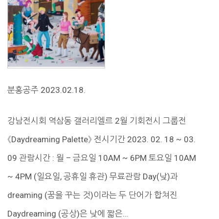
분홍공주 2023.02.18.
강남전시회 역삼동 갤러리엘르 2월 기회전시 그룹전
《Daydreaming Palette》 전시기간 2023. 02. 18 ~ 03.
09 관람시간 : 월 – 금요일 10AM ~ 6PM 토요일 10AM
~ 4PM (일요일, 공휴일 휴관) 무료관람 Day(낮)과
dreaming (꿈을 꾸는 것)이라는 두 단어가 합쳐진
Daydreaming (공상)은 낮에 짧은…