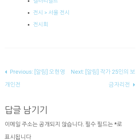
갤러리엘르
전시 > 서울 전시
전시회
글
Previous:
[알림] 오현영
Next:
[알림] 작가 25인의 보
내
개인전
금자리전
비
게
답글 남기기
이
이메일 주소는 공개되지 않습니다.
필수 필드는
*
로
션
표시됩니다