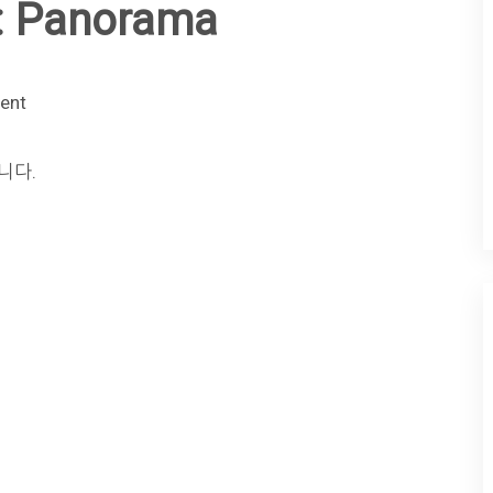
: Panorama
ent
니다.