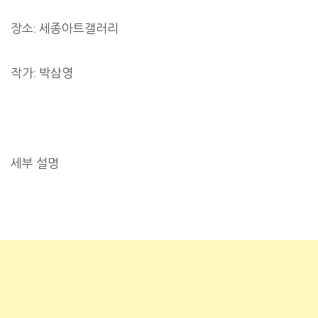
장소: 세종아트갤러리
작가: 박삼영
세부 설명