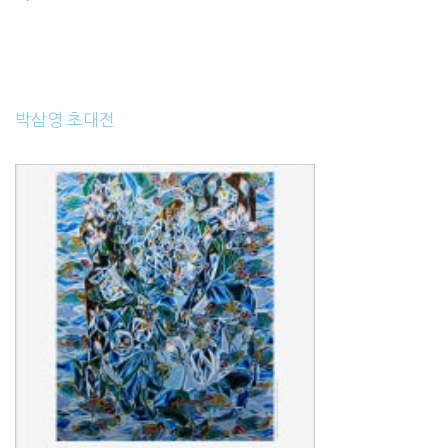
박삼영 초대전