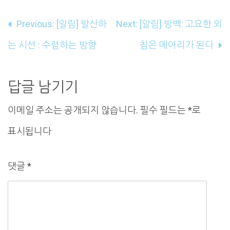
글
Previous:
[알림] 발산하
Next:
[알림] 방백: 고요한 외
내
는 시선 : 수렴하는 방향
침은 메아리가 된다
비
게
답글 남기기
이
이메일 주소는 공개되지 않습니다.
필수 필드는
*
로
션
표시됩니다
댓글
*