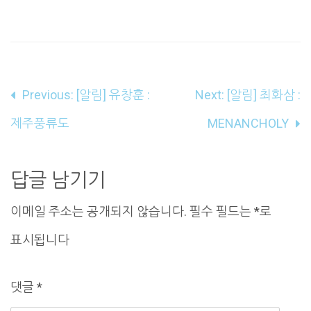
글
Previous:
[알림] 유창훈 :
Next:
[알림] 최화삼 :
내
제주풍류도
MENANCHOLY
비
게
답글 남기기
이
이메일 주소는 공개되지 않습니다.
필수 필드는
*
로
션
표시됩니다
댓글
*