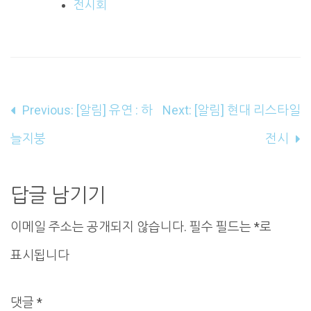
전시회
글
Previous:
[알림] 유연 : 하
Next:
[알림] 현대 리스타일
내
늘지붕
전시
비
게
답글 남기기
이
이메일 주소는 공개되지 않습니다.
필수 필드는
*
로
션
표시됩니다
댓글
*