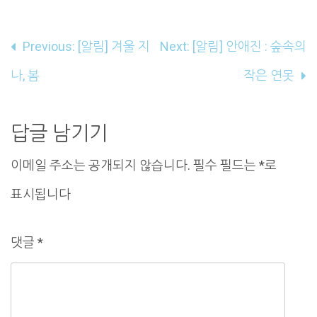
글
Previous:
[알림] 겨울 지
Next:
[알림] 안애진 : 숲속의
내
나, 봄
작은 연못
비
게
답글 남기기
이
이메일 주소는 공개되지 않습니다.
필수 필드는
*
로
션
표시됩니다
댓글
*