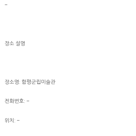
–
장소 설명
장소명: 함평군립미술관
전화번호: –
위치: –