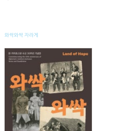
와싹와싹 자라게