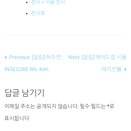
전시 > 서울 전시
전시회
글
Previous:
[알림] 허수연 :
Next:
[알림] 에어드랍 시뮬
내
INSECURE Ms. Kim
레이션展
비
게
답글 남기기
이
이메일 주소는 공개되지 않습니다.
필수 필드는
*
로
션
표시됩니다