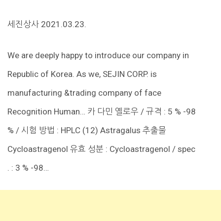
세진상사 2021.03.23.
We are deeply happy to introduce our company in
Republic of Korea. As we, SEJIN CORP. is
manufacturing &trading company of face
Recognition Human… 카 다민 옐로우 / 규격 : 5 % -98
% / 시험 방법 : HPLC (12) Astragalus 추출물
Cycloastragenol 유효 성분 : Cycloastragenol / spec
. : 3 % -98…