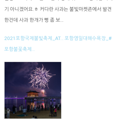
기 아니겠어요.ㅎ 커다란 사과는 불빛마켓존에서 발견
한건데 사과 한개가 뻥 좀 보…
2021포항국제불빛축제_AT… 포항영일대해수욕장_#
포항불꽃축제…