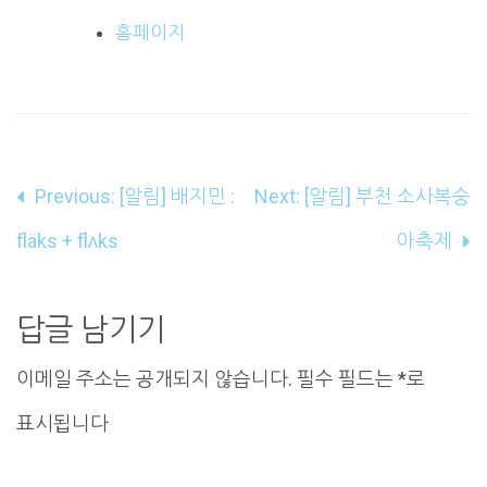
홈페이지
글
Previous:
[알림] 배지민 :
Next:
[알림] 부천 소사복숭
내
fläks + flʌks
아축제
비
게
답글 남기기
이
이메일 주소는 공개되지 않습니다.
필수 필드는
*
로
션
표시됩니다