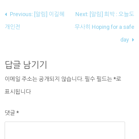
글
Previous:
[알림] 이길혜
Next:
[알림] 희박 : 오늘도
내
개인전
무사히 Hoping for a safe
비
day
게
이
답글 남기기
션
이메일 주소는 공개되지 않습니다.
필수 필드는
*
로
표시됩니다
댓글
*