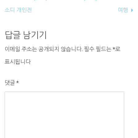
내
소디 개인전
여행
비
게
답글 남기기
이
이메일 주소는 공개되지 않습니다.
필수 필드는
*
로
션
표시됩니다
댓글
*