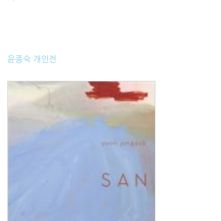
윤종숙 개인전