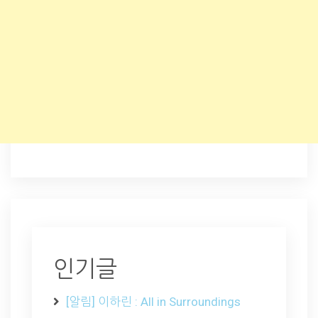
인기글
[알림] 이하린 : All in Surroundings