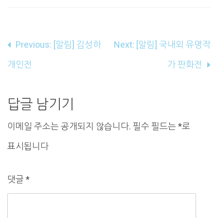
글
Previous:
[알림] 김성하
Next:
[알림] 국내외 유명작
내
개인전
가 판화전
비
게
답글 남기기
이
이메일 주소는 공개되지 않습니다.
필수 필드는
*
로
션
표시됩니다
댓글
*