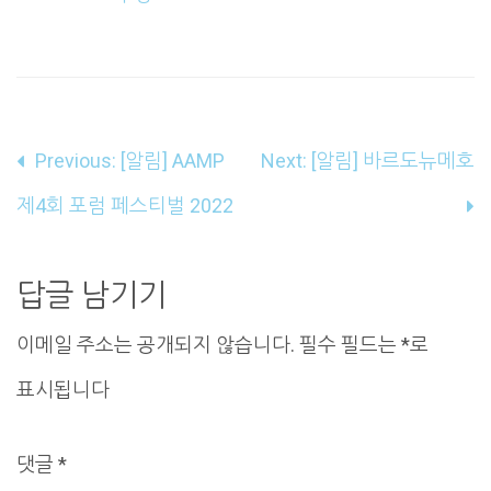
글
Previous:
[알림] AAMP
Next:
[알림] 바르도뉴메호
내
제4회 포럼 페스티벌 2022
비
게
답글 남기기
이
이메일 주소는 공개되지 않습니다.
필수 필드는
*
로
션
표시됩니다
댓글
*