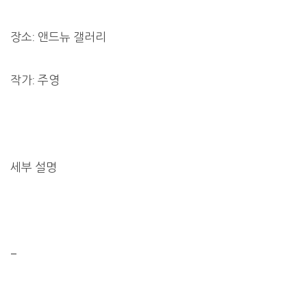
장소: 앤드뉴 갤러리
작가: 주영
세부 설명
–