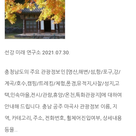
선강 미래 연구소 2021.07.30.
충청남도의 주요 관광정보인 [명산,해변/섬,항/포구,강/
계곡/호수,캠핑/트레킹/체험,풍경,유적지,사찰/성지,고
택,민속마을,전시/관람,휴양/온천,특화관광지]에 대하여
안내해 드립니다. 충남 공주 마곡사 관광정보 이름, 지
역, 카테고리, 주소, 전화번호, 휠체어진입여부, 상세내용
등을…