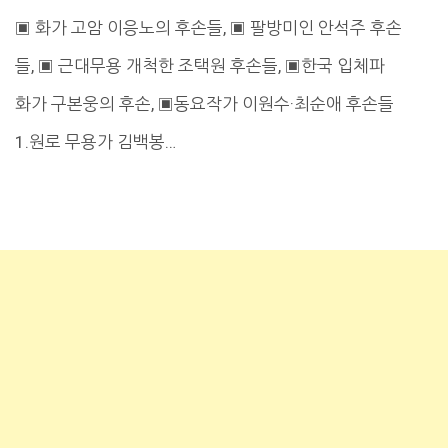
▣ 화가 고암 이응노의 후손들, ▣ 팔방미인 안석주 후손
들, ▣ 근대무용 개척한 조택원 후손들, ▣한국 입체파
화가 구본웅의 후손, ▣동요작가 이원수·최순애 후손들
1.원로 무용가 김백봉…