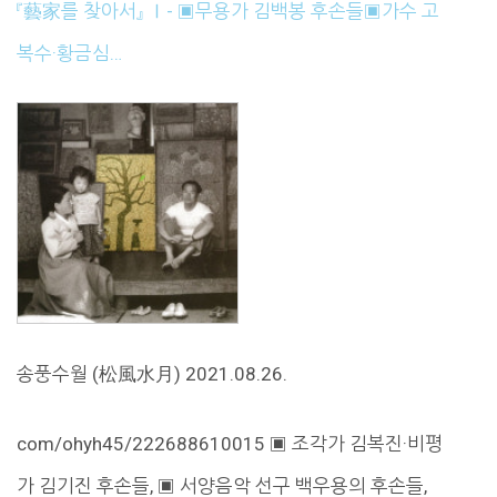
『藝家를 찾아서』 Ⅰ- ▣무용가 김백봉 후손들▣가수 고
복수·황금심…
송풍수월 (松風水月) 2021.08.26.
com/ohyh45/222688610015 ▣ 조각가 김복진·비평
가 김기진 후손들, ▣ 서양음악 선구 백우용의 후손들,