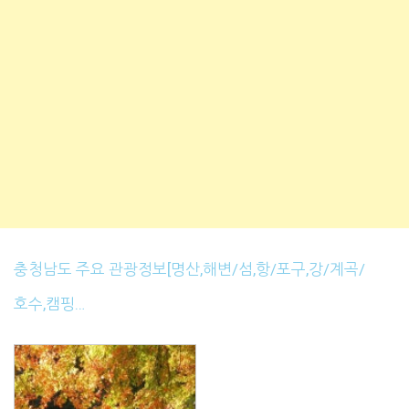
충청남도 주요 관광정보[명산,해변/섬,항/포구,강/계곡/
호수,캠핑…