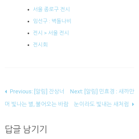
서울 종로구 전시
임선구 : 벽돌나비
전시 > 서울 전시
전시회
글
Previous:
[알림] 잔상너
Next:
[알림] 민효경 : 새까만
내
머 빛나는 별, 불어오는 바람
눈이라도 빛내는 새처럼
비
게
답글 남기기
이