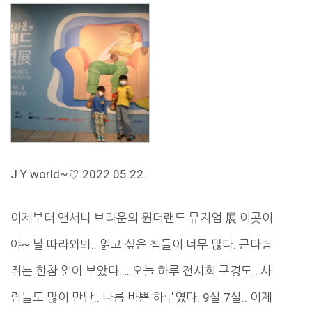
J Y world~♡ 2022.05.22.
이제부터 앤서니 브라운의 원더랜드 뮤지엄 展 이곳이
야~ 날 따라와봐.. 읽고 싶은 책들이 너무 많다. 큰다람
쥐는 한참 읽어 보았다…. 오늘 하루 전시회 구경도.. 사
람들도 많이 만난.. 나름 바쁜 하루였다. 9살 7살.. 이제