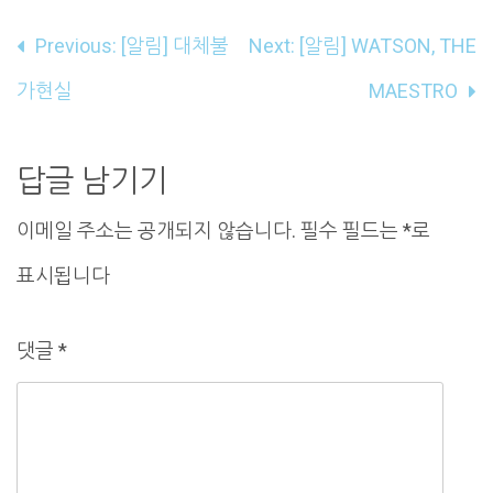
글
Previous:
[알림] 대체불
Next:
[알림] WATSON, THE
내
가현실
MAESTRO
비
게
답글 남기기
이
이메일 주소는 공개되지 않습니다.
필수 필드는
*
로
션
표시됩니다
댓글
*