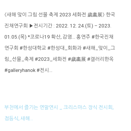
《새해 맞이 그림 선물 축제 2023 세화전 歲畵展》 한국
진채연구회 ▶전시기간 : 2022. 12. 24.(토) – 2023.
01.05.(목) *코로나19 확산, 감염… 홍연주 #한국진채
연구회 #한성대학교 #한성대_회화과 #새해_맞이_그
림_선물_축제 #2023_세화전 #歲畵展 #갤러리한옥
#galleryhanok #전시…
부천에서 즐기는 연말연시 _ 크리스마스 장식 전시회,
점등식, 새해…