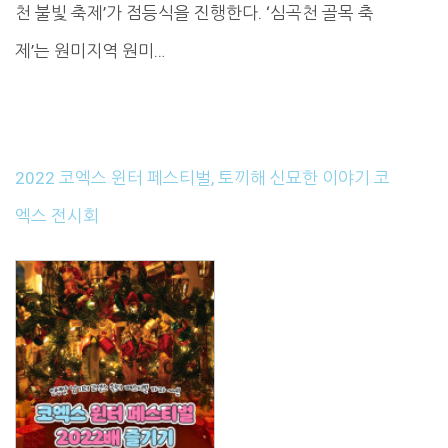
천 불빛 축제’가 점등식을 진행한다. ‘심곡천 골목 축
제’는 원미지역 원미…
2022 코엑스 윈터 페스티벌, 토끼해 신묘한 이야기 코
엑스 전시회