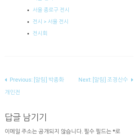
서울 종로구 전시
전시 > 서울 전시
전시회
글
Previous:
[알림] 박종화
Next:
[알림] 조경산수
내
개인전
비
게
답글 남기기
이
이메일 주소는 공개되지 않습니다.
필수 필드는
*
로
션