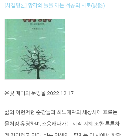
[시집평론] 망각의 틀을 깨는 석공의 시로(詩路)
은빛 매미의 눈망울 2022.12.17.
삶의 이런저런 순간들과 희노애락의 세상사에 흐르는
물처럼 유영하며, 조응해나가는 시적 지혜 또한 튼튼하
게 자리하고 있다. 비록 인생의… 필자는 이 시에서 한단