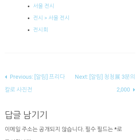
서울 전시
전시 > 서울 전시
전시회
글
Previous:
[알림] 프리다
Next:
[알림] 청청展 3분의
내
칼로 사진전
2,000
비
게
답글 남기기
이
이메일 주소는 공개되지 않습니다.
필수 필드는
*
로
션