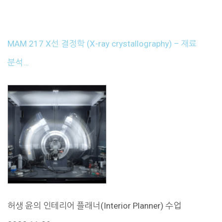
MAM 217 X선 결정학 (X-ray crystallography) – 재료
분석…
허생 윤의 인테리어 플래너(Interior Planner) 수업