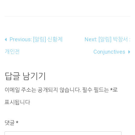
글
Previous:
[알림] 신황제
Next:
[알림] 박창서 :
내
개인전
Conjunctives
비
게
답글 남기기
이
이메일 주소는 공개되지 않습니다.
필수 필드는
*
로
션
표시됩니다
댓글
*