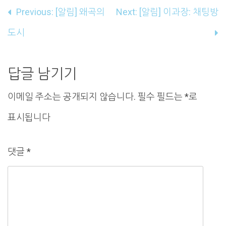
글
Previous:
[알림] 왜곡의
Next:
[알림] 이과장: 채팅방
내
도시
비
게
답글 남기기
이
이메일 주소는 공개되지 않습니다.
필수 필드는
*
로
션
표시됩니다
댓글
*